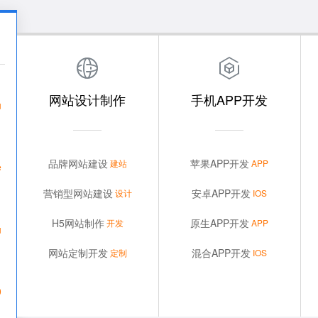
网站设计制作
手机APP开发
u
淮北网站定制
淮北IOS开发
用创意设计提升品牌形象；聚焦卖点、
专业分销商城、分类信息、O2
制作
优化体验和释放企业品牌影响力。
约、社交应用等APP软件开发
品牌网站建设
苹果APP开发
建站
APP
e
淮北网站设计
淮北安卓开发
网站满足用户和SEO优化规则，减少浏
为企业提供办公应用APP开发
建设
营销型网站建设
安卓APP开发
设计
IOS
览复杂度、提升排名直达落地页。
更加便捷智能，提升企业管理
H5网站制作
原生APP开发
开发
APP
u
淮北网站制作
原生APP开发
用H5技术让网站适应PC、PAD和手机
云无限基于智能手机操作系统
设计
网站定制开发
混合APP开发
定制
IOS
等终端,统一管理和提升品牌形象。
生程序编写运行的APP应用程
0
淮北网站开发
混合APP开发
丰富的网站设计和开发经验,专业的代
使用H5技术框架开发APP应用
开发