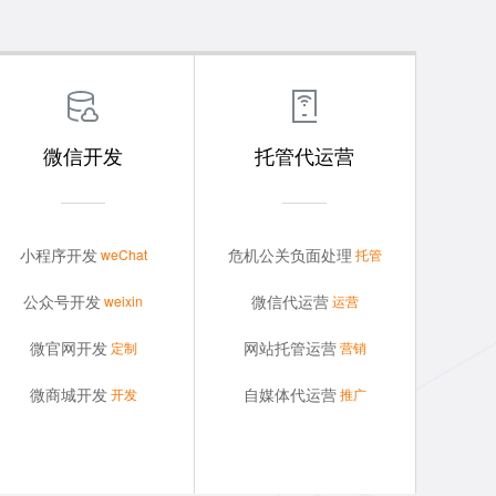
微信开发
托管代运营
淮北小程序开发
淮北危机公关
O预
智能分发无需下载,让你的移动应用支
苹果
为企业重塑品牌形象、修复公共传播关
wechat
方案。
持微信分享、微信收藏和微信支付。
系,使能企业有效的进行公关传播。
小程序开发
危机公关负面处理
weChat
托管
淮北公众号开发
淮北微信代运营
，使企业
巨大的流量入口，快速传播分享朋友
安卓
不懂策划、不会写文案、没技术团队、
weixin
公众号开发
微信代运营
weixin
运营
效率。
圈，轻量化应用,抢占10亿社交用户。
又不懂运营？云无限帮您代运营。
微官网开发
网站托管运营
定制
营销
淮北微官网开发
淮北网站托管
，使用原
接入微信开放平台，H5设计、微信一
IOS
网站设计太LOW,无法凸显品牌形象；
wechat
微商城开发
自媒体代运营
开发
推广
序。
键登录、微投票、微预约、微留言。
客户搜不到或搜到没价值,没转化。
淮北微商城开发
淮北短视频代运营
,成本更
多渠道流量获客，帮助商家快速拉新、
APP
不懂自媒体运营？没有专业人策划？云
weixin